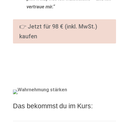
vertraue mir.“
👉 Jetzt für 98 € (inkl. MwSt.)
kaufen
Das bekommst du im Kurs: