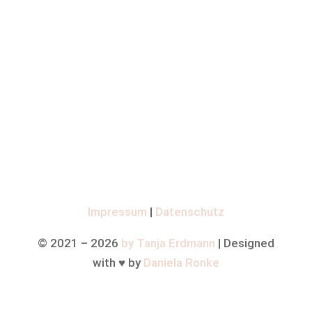
Impressum
|
Datenschutz
© 2021 –
2026
by Tanja Erdmann
| Designed
with ♥ by
Daniela Ronke