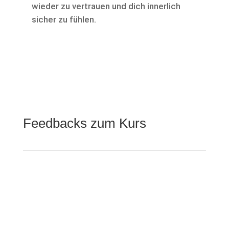
wieder zu vertrauen und dich innerlich
sicher zu fühlen.
Feedbacks zum Kurs
Danke
„Liebe Tanja,
danke für den gut gemachten Kurs. Ich